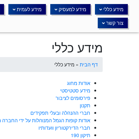
Ski
מידע כללי
מידע למעסיק
מידע לעמית
t
conten
צור קשר
מידע כללי
דף הבית
»
מידע כללי
אודות מחוג
מידע סטטיסטי
פירסומים לציבור
תקנון
חברי ההנהלה ובעלי תפקידים
אודות קופות הגמל המנוהלות על ידי החברה 
חברי הדירקטוריון וועדותיו
תיקון 190