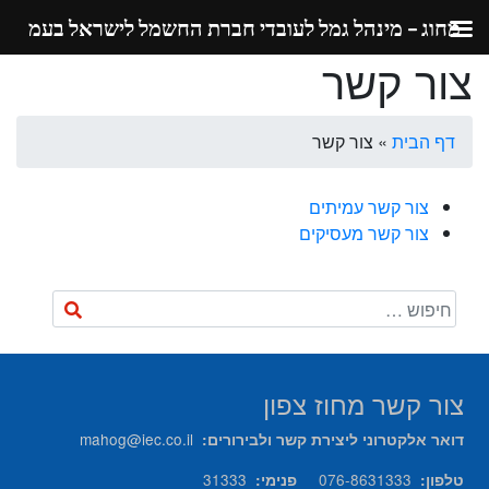
מחוג – מינהל גמל לעובדי חברת החשמל לישראל בעמ
צור קשר
Ski
t
conten
דף הבית
»
צור קשר
צור קשר עמיתים
צור קשר מעסיקים
צור קשר מחוז צפון
mahog@iec.co.il
דואר אלקטרוני ליצירת קשר ולבירורים
:
31333
076-8631333
טלפון
:
פנימי
: