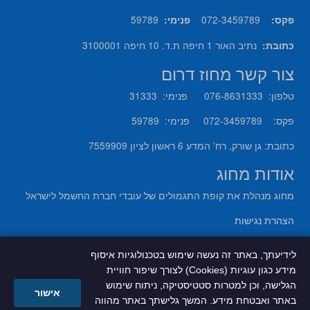
59789
072-3459789
פקס
:
פנימי
:
נתיב האור 1 חיפה ת.ד. 10 חיפה 3100001
כתובת
:
צור קשר מחוז דרום
טלפון: 076-8631333 פנימי: 31333
פקס: 072-3459789 פנימי: 59789
כתובת: גן שורק, רח’ המדע 6 ראשון לציון 7559909
אודות מחוג
מחוג מנהלת את קופת התגמולים של עובדי חברת החשמל לישראל
הצהרת נגישות
מדיניות פרטיות
לידיעתך, באתר זה נעשה שימוש בטכנולוגיות איסוף
מידע כגון עוגיות (Cookies) לצורך שיפור חוויית
הגלישה, וכן למטרות סטטיסטיקה, ניתוח שימוש
אישור
באתר ואבטחת מידע. המשך גלישתך באתר מהווה
טאדאם - בניית אתרים ואחזקת שרתים